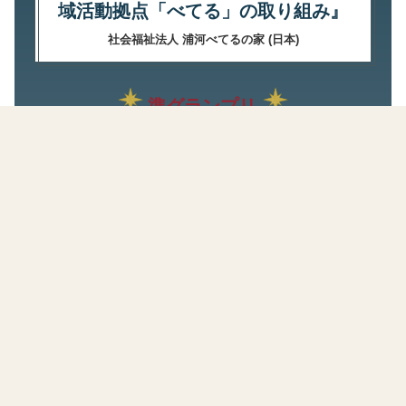
域活動拠点「べてる」の取り組み』
社会福祉法人 浦河べてるの家 (日本)
準グランプリ
『Inclusive Shopping
Environments』
ASDA （イギリス）
『Neurodiverse Friendly Town』
Neurodiversity Ireland (アイルランド)